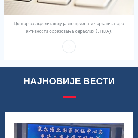
Центар за акредитацију јавно признатих организатора
активности образовања одраслих (ЈПОА).
НАЈНОВИЈЕ ВЕСТИ