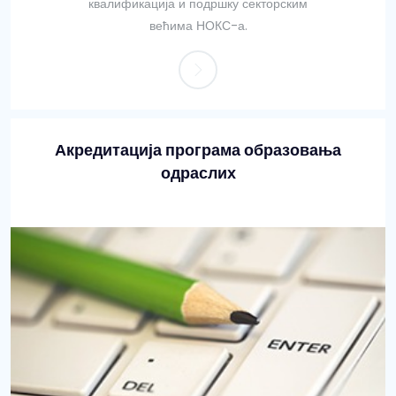
квалификација и подршку секторским
већима НОКС-а.
Акредитација програма образовања
одраслих