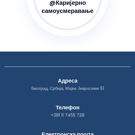
@Каријерно
самоусмеравање
Адреса
Београд, Србија, Мајке Јевросиме 51
Телефон
+381 11 7455 728
Електронска пошта