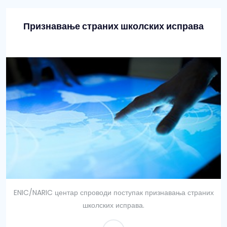
Признавање страних школских исправа
ENIC/NARIC центар спроводи поступак признавања страних
школских исправа.