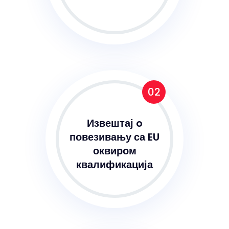
02
Извештај o
повезивању са EU
оквиром
квалификација