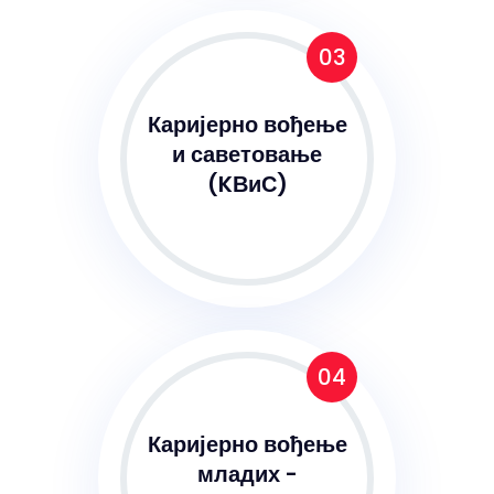
03
Каријерно вођење
и саветовање
(KВиС)
04
Каријерно вођење
младих -