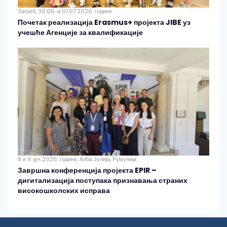
Загреб, 30.06. и 01.07.2026. године
Почетак реализација Erasmus+ пројекта JIBE уз
учешће Агенције за квалификације
8 и 9. јун 2026. године, Алба Јулија, Румунија
Завршна конференција пројекта EPIR –
дигитализација поступака признавања страних
високошколских исправа