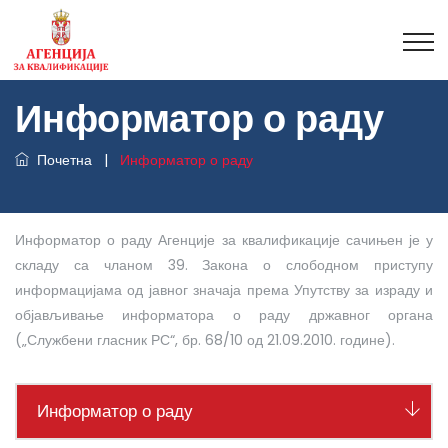
Информатор о раду
Почетна
|
Информатор о раду
Информатор о раду Агенције за квалификације сачињен је у
складу са чланом 39. Закона о слободном приступу
информацијама од јавног значаја према Упутству за израду и
објављивање информатора о раду државног органа
(„Службени гласник РС“, бр. 68/10 од 21.09.2010. године).
Информатор о раду