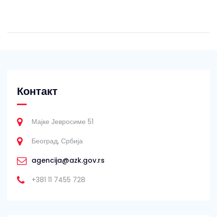
Контакт
Мајке Јевросиме 51
Београд, Србија
agencija@azk.gov.rs
+381 11 7455 728