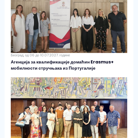
Београд, од 06 до 10.07.2027. године
Агенција за квалификације домаћин Erasmus+
мобилности стручњака из Португалије