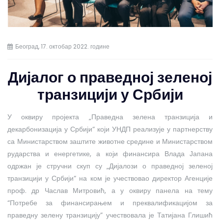
Београд, 17. октобар 2022. године
Дијалог о праведној зеленој
транзицији у Србији
У оквиру пројекта „Праведна зелена транзиција и
декарбонизација у Србији“ који УНДП реализује у партнерству
са Министарством заштите животне средине и Министарством
рударства и енергетике, а који финансира Влада Јапана
одржан је стручни скуп су „Дијалози о праведној зеленој
транзицији у Србији“ на ком је учествовао директор Агенције
проф. др Часлав Митровић, а у оквиру панела на тему
“Потребе за финансирањем и преквалификацијом за
праведну зелену транзицију” учествовала је Татијана Глишић