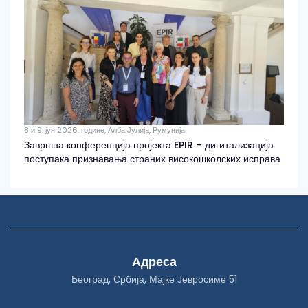
8 и 9. јун 2026. године, Алба Јулија, Румунија
Завршна конференција пројекта EPIR – дигитализација
поступака признавања страних високошколских исправа
Адреса
Београд, Србија, Мајке Јевросиме 51