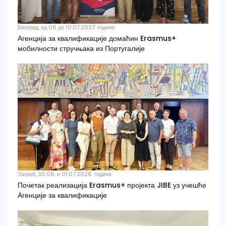
Београд, од 06 до 10.07.2027. године
Агенција за квалификације домаћин Erasmus+
мобилности стручњака из Португалије
Загреб, 30.06. и 01.07.2026. године
Почетак реализација Erasmus+ пројекта JIBE уз учешће
Агенције за квалификације