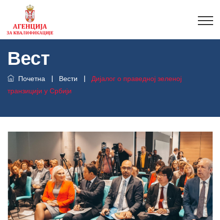
Вест
Почетна
|
Вести
|
Дијалог о праведној зеленој
транзицији у Србији