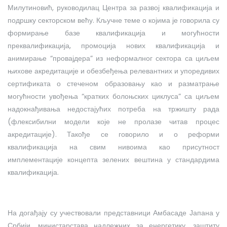
Милутиновић, руководилац Центра за развој квалификација и
подршку секторском већу. Кључне теме о којима је говорила су
формирање базе квалификација и могућности
преквалификација, промоција нових квалификација и
анимирање “провајдера” из неформалног сектора са циљем
њихове акредитације и обезбеђења релевантних и упоредивих
сертификата о стеченом образовању као и разматрање
могућности увођења “кратких болоњских циклуса” са циљем
надокнађивања недостајућих потреба на тржишту рада
(флексибилни модели које не пролазе читав процес
акредитације). Такође се говорило и о реформи
квалификација на свим нивоима као присутност
имплементације концепта зелених вештина у стандардима
квалификација.
На догађају су учествовали представници Амбасаде Јапана у
Србији, министарстава надлежних за енергетику, заштиту