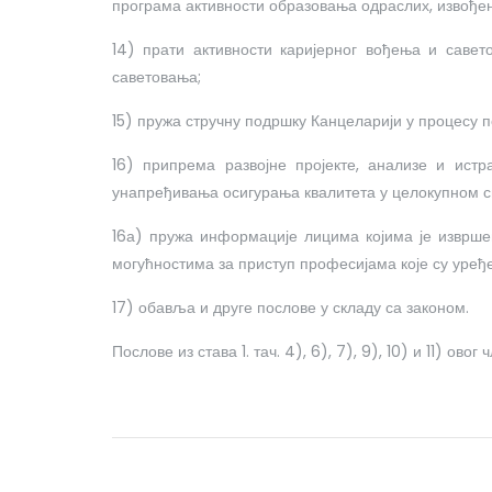
програма активности образовања одраслих, извођењ
14) прати активности каријерног вођења и савет
саветовања;
15) пружа стручну подршку Канцеларији у процес
16) припрема развојне пројекте, анализе и ист
унапређивања осигурања квалитета у целокупном с
16а) пружа информације лицима којима је изврш
могућностима за приступ професијама које су уре
17) обавља и друге послове у складу са законом.
Послове из става 1. тач. 4), 6), 7), 9), 10) и 11) о