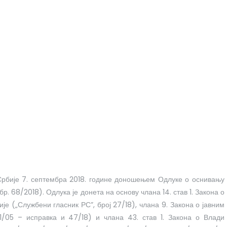
 Србије 7. септембра 2018. године доношењем Одлуке о оснивању
р. 68/2018). Одлука је донета на основу члана 14. став 1. Закона о
е („Службени гласник РС”, број 27/18), члана 9. Закона о јавним
81/05 – исправка и 47/18) и члана 43. став 1. Закона о Влади