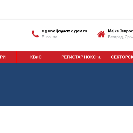
agencija@azk.gov.rs
Мајке Јеврос
Е-пошта
Београд, Срби
РИ
КВиС
РЕГИСТАР НОКС-а
СЕКТОРС