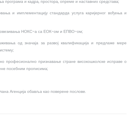
а програма и кадра, простора, опреме и наставних средстава;
овања и имплементацију стандарда услуга каријерног вођења и
у повезивања НОКС-а са ЕОК-ом и ЕПВО-ом;
раживања од значаја за развој квалификација и предлаже мере
истему;
ено професионално признавање стране високошколске исправе о
ђене посебним прописима;
вог члана Агенција обавља као поверене послове.