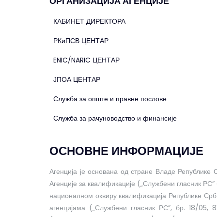
ОРГАНИЗАЦИЈА АГЕНЦИЈЕ
КАБИНЕТ ДИРЕКТОРА
РКиПСВ ЦЕНТАР
ENIC/NARIC ЦЕНТАР
ЈПОА ЦЕНТАР
Служба за опште и правне послове
Служба за рачуноводство и финансије
ОСНОВНЕ ИНФОРМАЦИЈЕ
Агенција је основана од стране Владе Републике
Агенције за квалификације („Службени гласник РС“ б
националном оквиру квалификација Републике Србиј
агенцијама („Службени гласник РС”, бр. 18/05, 