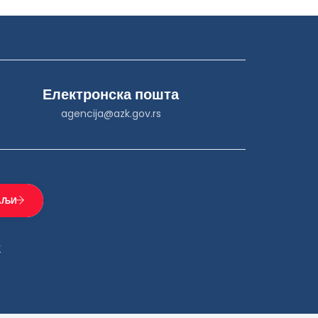
Електронска пошта
agencija@azk.gov.rs
К