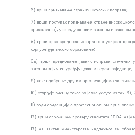
6) врши признавање страних школских исправа;
7) врши поступак признавања стране високошкол
признавање), у складу са овим законом и законом к
8) врши прво вредновање страног студијског програ
који уређује високо образовање;
8а) врши вредновање јавних исправа стечених у
законом којим се уређују цркве и верске заједнице;
9) даје одобрење другим организацијама за стицањ
10) утврђује висину таксе за јавне услуге из тач. 6), 
11) води евиденцију о професионалном признавању у
12) врши спољашњу проверу квалитета ЈПОА, најма
13) на захтев министарства надлежног за образ