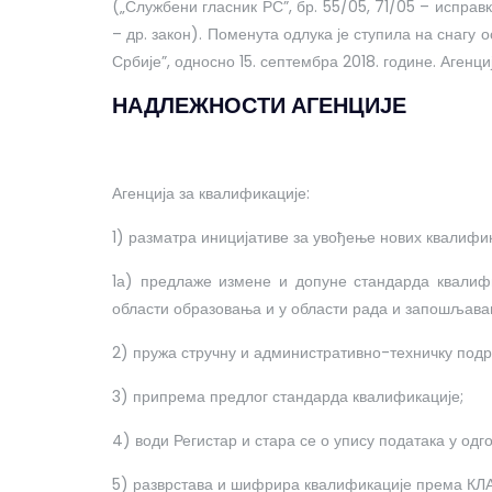
(„Службени гласник РС”, бр. 55/05, 71/05 – исправка
– др. закон). Поменута одлука је ступила на снагу
Србије”, односно 15. септембра 2018. године. Агенци
НАДЛЕЖНОСТИ АГЕНЦИЈЕ
Агенција за квалификације:
1) разматра иницијативе за увођење нових квалифи
1а) предлаже измене и допуне стандарда квалиф
области образовања и у области рада и запошљава
2) пружа стручну и административно-техничку подр
3) припрема предлог стандарда квалификације;
4) води Регистар и стара се о упису података у одг
5) разврстава и шифрира квалификације према КЛ