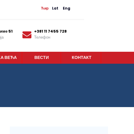
Ћир
Lat
Eng
име 51
+381 11 7455 728
ја
Телефон
КА ВЕЋА
ВЕСТИ
КОНТАКТ