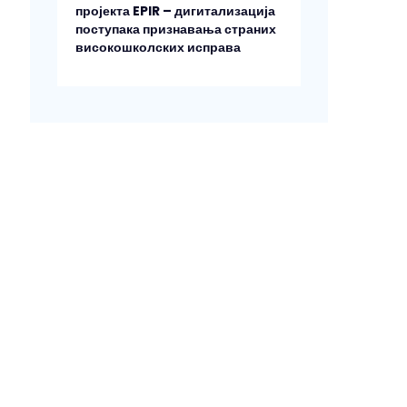
пројекта EPIR – дигитализација
поступака признавања страних
високошколских исправа