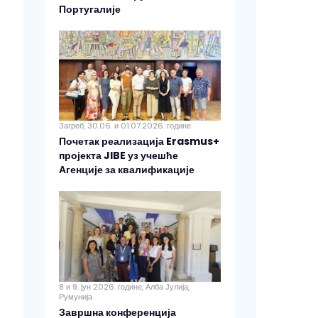
Португалије
Загреб, 30.06. и 01.07.2026. године
Почетак реализација Erasmus+
пројекта JIBE уз учешће
Агенције за квалификације
8 и 9. јун 2026. године, Алба Јулија,
Румунија
Завршна конференција