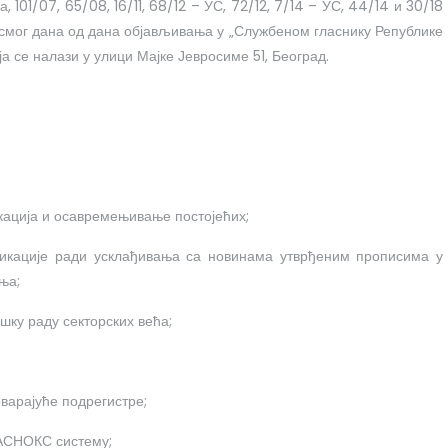
, 101/07, 65/08, 16/11, 68/12 – УС, 72/12, 7/14 – УС, 44/14 и 30/18
 осмог дана од дана објављивања у „Службеном гласнику Републике
ја се налази у улици Мајке Јевросиме 51, Београд.
кација и осавремењивање постојећих;
икације ради усклађивања са новинама утврђеним прописима у
ња;
шку раду секторских већа;
оварајуће подрегистре;
АСНОКС систему;