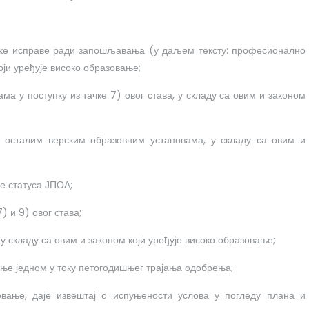
ске исправе ради запошљавања (у даљем тексту: професионално
оји уређује високо образовање;
ма у поступку из тачке 7) овог става, у складу са овим и законом
 осталим верским образовним установама, у складу са овим и
е статуса ЈПОА;
7) и 9) овог става;
 складу са овим и законом који уређује високо образовање;
ње једном у току петогодишњег трајања одобрења;
овање, даје извештај о испуњености услова у погледу плана и