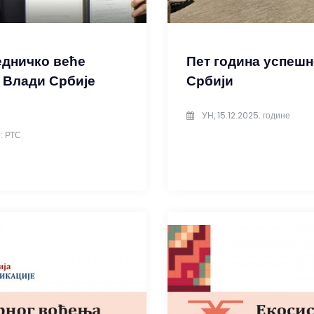
едничко веће
Пет година успешн
 Влади Србије
Србији
УН, 15.12.2025. године
: РТС