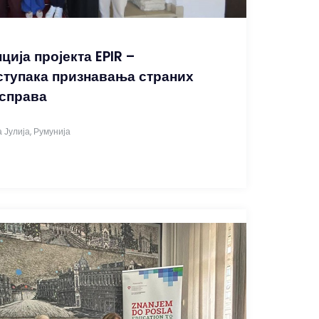
ија пројекта EPIR –
ступака признавања страних
справа
а Јулија, Румунија