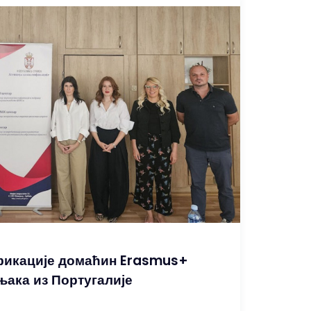
ификације домаћин Erasmus+
ака из Португалије