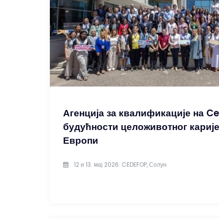
Агенција за квалификације на C
будућности целоживотног кариј
Европи
12 и 13. мај 2026. CEDEFOP, Солун