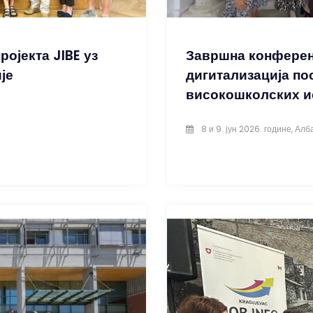
ојекта JIBE уз
Завршна конференц
је
дигитализација по
високошколских и
8 и 9. јун 2026. године, Алб