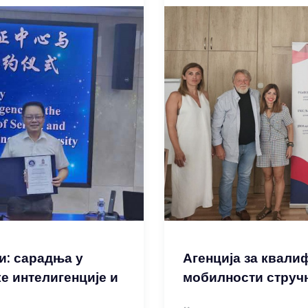
и: сарадња у
Агенција за квал
е интелигенције и
мобилности стручњ