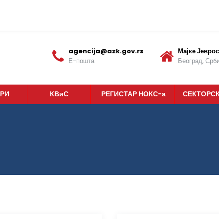
agencija@azk.gov.rs
Мајке Јеврос
Е-пошта
Београд, Срби
РИ
КВиС
РЕГИСТАР НОКС-а
СЕКТОРС