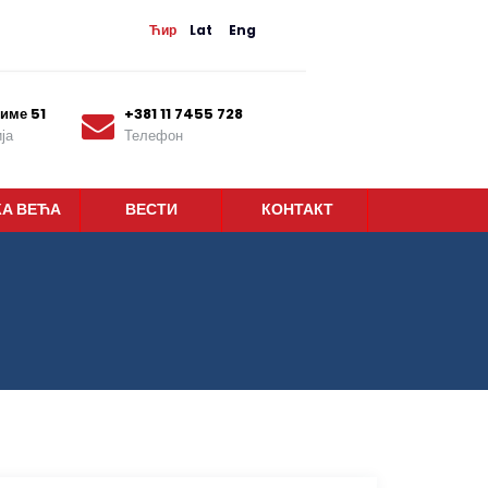
Ћир
Lat
Eng
име 51
+381 11 7455 728
ја
Телефон
КА ВЕЋА
ВЕСТИ
КОНТАКТ