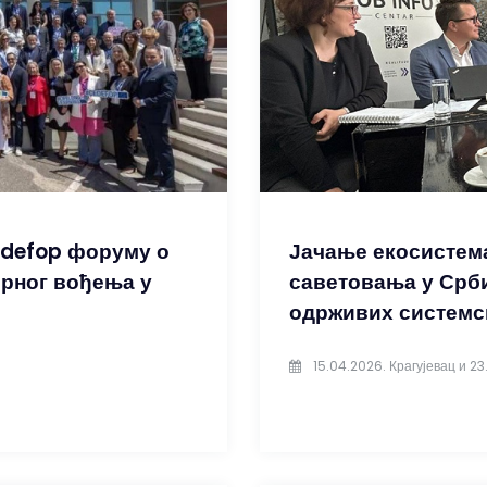
edefop форуму о
Јачање екосистема
ерног вођења у
саветовања у Срби
одрживих систем
15.04.2026. Крагујевац и 23