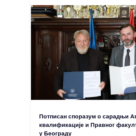
Потписан споразум о сарадњи Аг
квалификације и Правног факул
у Београду