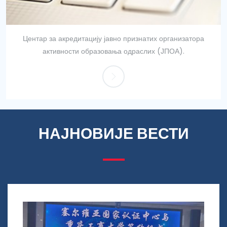
Центар за акредитацију јавно признатих организатора
активности образовања одраслих (ЈПОА).
НАЈНОВИЈЕ ВЕСТИ