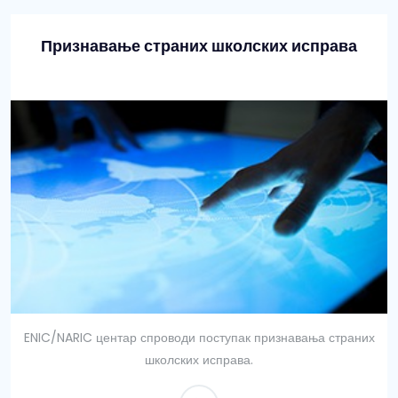
Признавање страних школских исправа
ENIC/NARIC центар спроводи поступак признавања страних
школских исправа.