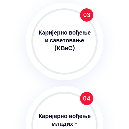
03
Каријерно вођење
и саветовање
(KВиС)
04
Каријерно вођење
младих -