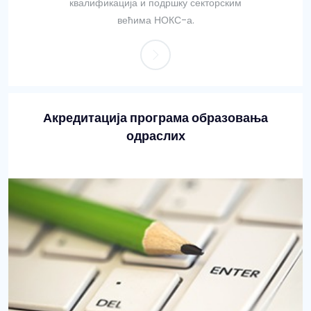
квалификација и подршку секторским
већима НОКС-а.
Акредитација програма образовања
одраслих