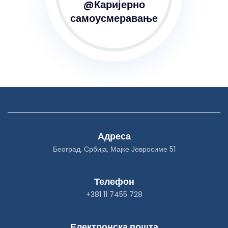
@Каријерно
самоусмеравање
Адреса
Београд, Србија, Мајке Јевросиме 51
Телефон
+381 11 7455 728
Електронска пошта