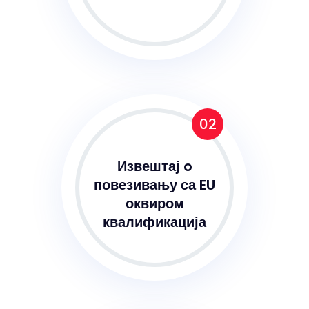
02
Извештај o
повезивању са EU
оквиром
квалификација