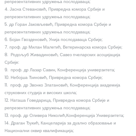
репрезентативних удружења послодаваца;
4. Јасна Стевановић, Привредна комора Србије и
репрезентативних удружења послодаваца;
5. др Горан Јаковљевић, Привредна комора Србије и
репрезентативних удружења послодаваца;
6. Бојан Гвозденовић, Унија послодаваца Србије;
7. проф. др Милан Малетић, Ветеринарска комора Србије;
8. Родољуб Живадиновић, Савез пчеларских асоцијација
Србије:
9. проф. др Лазар Савин, Конференција универзитета;
10. Небојша Ђиновић, Привредна комора Србије;
11. проф. др Звонко Златановић, Конференција академија
струковних студија и високих школа;
12.
Наташа Говедарица, Привредна комора Србије и
репрезентативних удружења послодаваца;
13. проф. др Оливера Николић,Конференција Универзитета
;
14. Драган Ђукић, Канцеларија за дуално образовање и
Национални оквир квалификација;