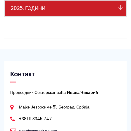
2025. ГОДИНИ
Контакт
Председник Секторског већа
Ивана Чикарић
Мајке Јевросиме 51, Београд, Србија
+381 11 3345 747
sv.pphsrv@azk.gov.rss