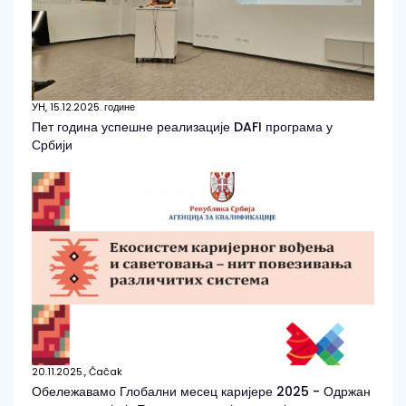
УН, 15.12.2025. године
Пет година успешне реализације DAFI програма у
Србији
20.11.2025., Čačak
Обележавамо Глобални месец каријере 2025 - Одржан