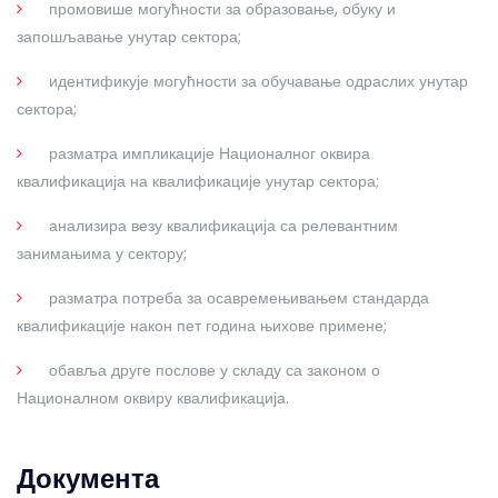
промовише могућности за образовање, обуку и
запошљавање унутар сектора;
идентификује могућности за обучавање одраслих унутар
сектора;
разматра импликације Националног оквира
квалификација на квалификације унутар сектора;
анализира везу квалификација са релевантним
занимањима у сектору;
разматра потреба за осавремењивањем стандарда
квалификације након пет година њихове примене;
обавља друге послове у складу са законом о
Националном оквиру квалификација.
Документа