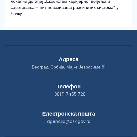
локални догађај „Екосистем каријерног вођења и
саветовања – нит повезивања различитих система“ у
Чачку
Адреса
Београд, Србија, Мајке Јевросиме 51
Телефон
+381 11 7455 728
Електронска пошта
agencija@azk.gov.rs