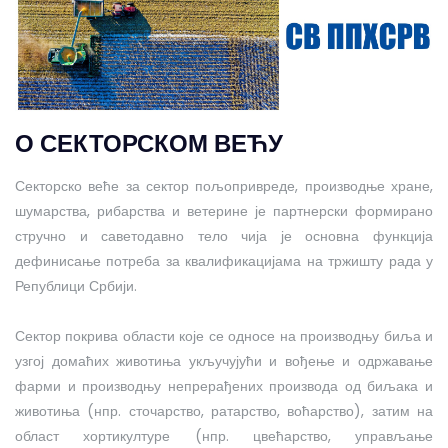
О СЕКТОРСКОМ ВЕЋУ
Секторско веће за сектор пољопривреде, производње хране,
шумарства, рибарства и ветерине је партнерски формирано
стручно и саветодавно тело чија је основна функција
дефинисање потреба за квалификацијама на тржишту рада у
Републици Србији.
Сектор покрива области које се односе на производњу биља и
узгој домаћих животиња укључујући и вођење и одржавање
фарми и производњу непрерађених производа од биљака и
животиња (нпр. сточарство, ратарство, воћарство), затим на
област хортикултуре (нпр. цвећарство, управљање