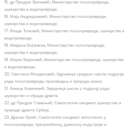
15. др Предраг Вукчевић, Министарство пољопривреде,
шумарства и водопривреде;
16. Маја Андријашевић, Министарство пољопривреде,
шумарства и водопривреде;
17. Владе Ђоковић, Министарство пољопривреде, шумарства и
водопривреде;
18. Мирјана Бојчевски, Министарство пољопривреде,
шумарства и водопривреде;
19. Марко Марковић, Министарство пољопривреде, шумарства
и водопривреде;
20. Светлана Младеновић, Удружење средњих школа подручја
рада пољопривреда, производња и прерада хране;
21. Анкица Ковачевић, Заједница школа у подручју рада
шумарство и обрада дрвета;
22. др Предраг Главоњић, Самостални синдикат шумарства и
прераде дрвета Србије;
23. Драган Лукић, Самостални синдикат запослених у
пољопривреди, прехрамбеној, дуванској индустрији и