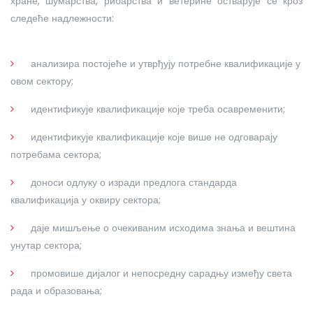
хране, шумарства, рибарства и ветерине остварује се кроз
следеће надлежности:
анализира постојеће и утврђују потребне квалификације у
овом сектору;
идентификује квалификације које треба осавременити;
идентификује квалификације које више не одговарају
потребама сектора;
доноси одлуку о изради предлога стандарда
квалификација у оквиру сектора;
даје мишљење о очекиваним исходима знања и вештина
унутар сектора;
промовише дијалог и непосредну сарадњу између света
рада и образовања;