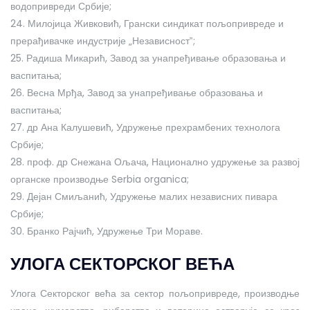
водопривреди Србије;
24. Милојица Живковић, Грански синдикат пољопривреде и
прерађивачке индустрије „Независност‟;
25. Радиша Микарић, Завод за унапређивање образовања и
васпитања;
26. Весна Мрђа, Завод за унапређивање образовања и
васпитања;
27. др Ана Калушевић, Удружење прехрамбених технолога
Србије;
28. проф. др Снежана Ољача, Национално удружење за развој
органске производње Serbia organica;
29. Дејан Смиљанић, Удружење малих независних пивара
Србије;
30. Бранко Рајчић, Удружење Три Мораве.
УЛОГА СЕКТОРСКОГ ВЕЋА
Улога Секторског већа за сектор пољопривреде, производње