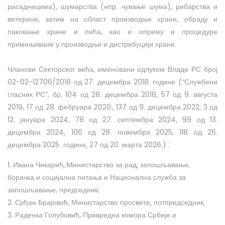
расадницима), шумарства (нпр. чување шума), рибарства и
ветерине, затим на област производње хране, обраду и
паковање хране и пића, као и опрему и процедуре
примењиване у производњи и дистрибуцији хране.
Чланови Секторског већа, именовани одлуком Владе РС број
02-02-12706/2018 од 27. децембра 2018. године (“Службени
гласник РС”, бр. 104 од 28. децембра 2018, 57 од 9. августа
2019, 17 од 28. фебруара 2020., 137 од 9. децембра 2022, 3 од
12. јануара 2024, 78 од 27. септембра 2024, 99 од 13.
децембра 2024, 106 од 28. новембра 2025, 118 од 26.
децембра 2025 године, 27 од 20. марта 2026.) :
1.
Ивана Чикарић, Mинистарство за рад, запошљавање,
борачка и социјална питања и Национална служба за
запошљавање, председник;
2.
Срђан Брајовић, Министарство просвете, потпредседник;
3. Раденка Голубовић, Привредна комора Србије и