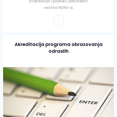
kvalifikacija i podršku sektorskim
većima NOKS-a.
Akreditacija programa obrazovanja
odraslih