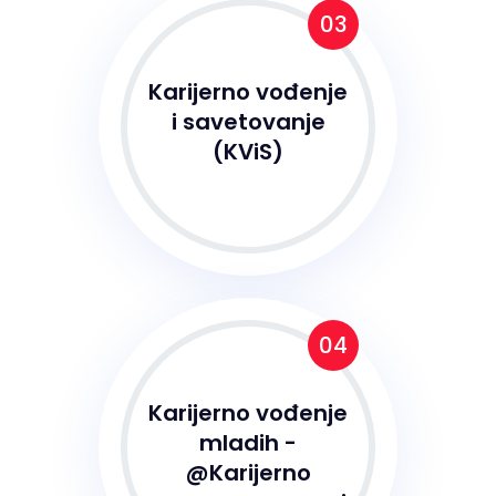
03
Karijerno vođenje
i savetovanje
(KViS)
04
Karijerno vođenje
mladih -
@Karijerno