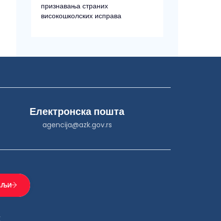
признавања страних
високошколских исправа
Електронска пошта
agencija@azk.gov.rs
К