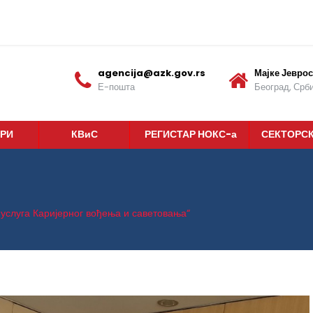
agencija@azk.gov.rs
Мајке Јеврос
Е-пошта
Београд, Срби
РИ
КВиС
РЕГИСТАР НОКС-а
СЕКТОРС
услуга Каријерног вођења и саветовања“