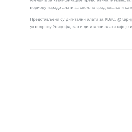
Агенција за квалификације представила је Извешт
периоду израде алати за спољно вредновање и са
Представљени су дигитални алати за КВиС, @Кариј
уз подршку Уницефа, као и дигитални алати које је