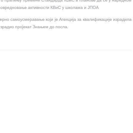
ај о праћењу примене Стандарда КВиС и планове да се у наредном
мовредновање активности КВиС у школама и ЈПОА
ерно самоусмеравање који је Агенција за квалификације израдила
 израдио пројекат Знањем до посла.