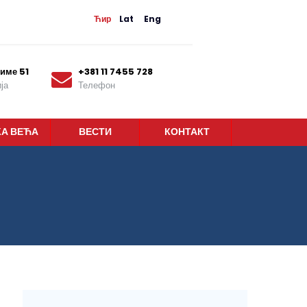
Ћир
Lat
Eng
име 51
+381 11 7455 728
ја
Телефон
КА ВЕЋА
ВЕСТИ
КОНТАКТ