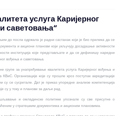
литета услуга Каријерног
и саветовања“
њем до посла одржала је радни састанак који је био прилика да се
документа и акциони планови који укључују досадашње активности
ивности институција које представљате и да се дефинишу наредни
ног вођења и саветовања.
дне групе за унапређивање квалитета услуга Каријерног вођења и
 КВиС. Организације које су прошле кроз поступак акредитације
им су се сусретале. Дат је приказ упоредне анализе компетенција
е су у току и планови за даљи рад.
ошљавање и омладинске политике упознале су све присутне о
аћеним у стратешким документима и акционим плановима.