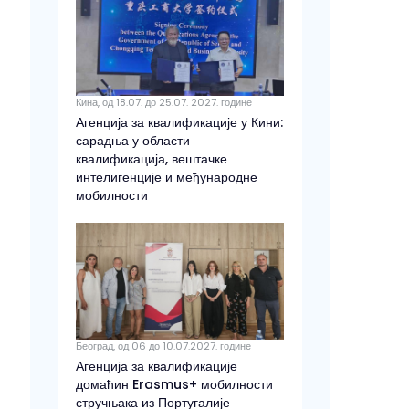
Кина, од 18.07. до 25.07. 2027. године
Агенција за квалификације у Кини:
сарадња у области
квалификација, вештачке
интелигенције и међународне
мобилности
Београд, од 06 до 10.07.2027. године
Агенција за квалификације
домаћин Erasmus+ мобилности
стручњака из Португалије