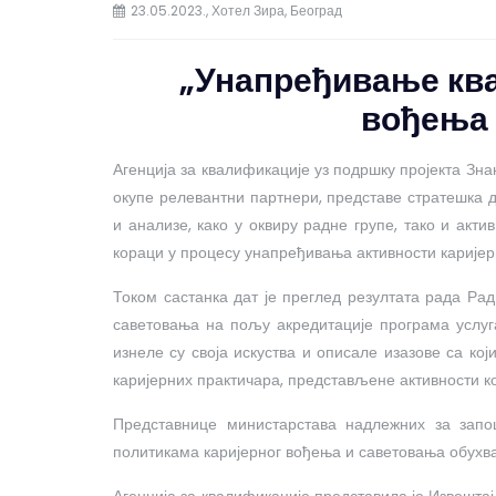
23.05.2023., Хотел Зира, Београд
„Унапређивање ква
вођења 
Агенција за квалификације уз подршку пројекта Зна
окупе релевантни партнери, представе стратешка 
и анализе, како у оквиру радне групе, тако и акт
кораци у процесу унапређивања активности каријер
Током састанка дат је преглед резултата рада Ра
саветовања на пољу акредитације програма услуга
изнеле су своја искуства и описале изазове са кој
каријерних практичара, представљене активности кој
Представнице министарстава надлежних за зап
политикама каријерног вођења и саветовања обухв