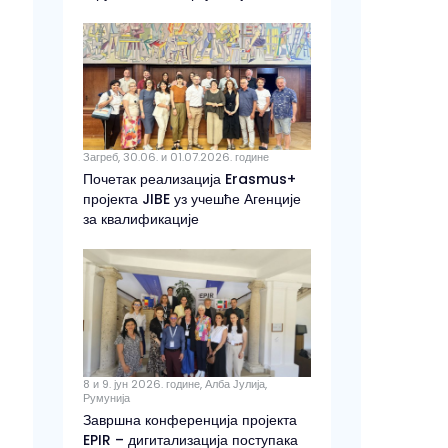
Загреб, 30.06. и 01.07.2026. године
Почетак реализација Erasmus+
пројекта JIBE уз учешће Агенције
за квалификације
8 и 9. јун 2026. године, Алба Јулија,
Румунија
Завршна конференција пројекта
EPIR – дигитализација поступака