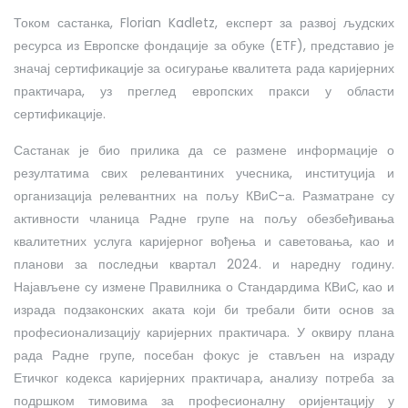
Током састанка, Florian Kadletz, експерт за развој људских
ресурса из Европске фондације за обуке (ETF), представио је
значај сертификације за осигурање квалитета рада каријерних
практичара, уз преглед европских пракси у области
сертификације.
Састанак је био прилика да се размене информације о
резултатима свих релевантиних учесника, институција и
организација релевантних на пољу КВиС-а. Разматране су
активности чланица Радне групе на пољу обезбеђивања
квалитетних услуга каријерног вођења и саветовања, као и
планови за последњи квартал 2024. и наредну годину.
Најављене су измене Правилника о Стандардима КВиС, као и
израда подзаконских аката који би требали бити основ за
професионализацију каријерних практичара. У оквиру плана
рада Радне групе, посебан фокус је стављен на израду
Етичког кодекса каријерних практичара, анализу потреба за
подршком тимовима за професионалну оријентацију у