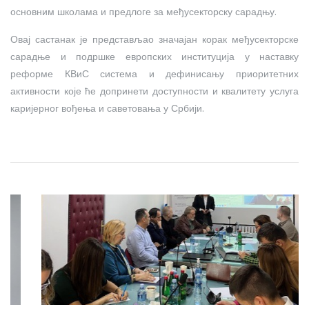
основним школама и предлоге за међусекторску сарадњу.
Овај састанак је представљао значајан корак међусекторске
сарадње и подршке европских институција у наставку
реформе КВиС система и дефинисању приоритетних
активности које ће допринети доступности и квалитету услуга
каријерног вођења и саветовања у Србији.