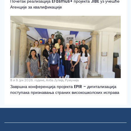
Почетак реализација Erasmus+ пројекта JIBE уз учешће
Агенције за квалификације
8 и 9. јун 2026. године, Алба Јулија, Румунија
Завршна конференција пројекта EPIR – дигитализација
поступака признавања страних високошколских исправа