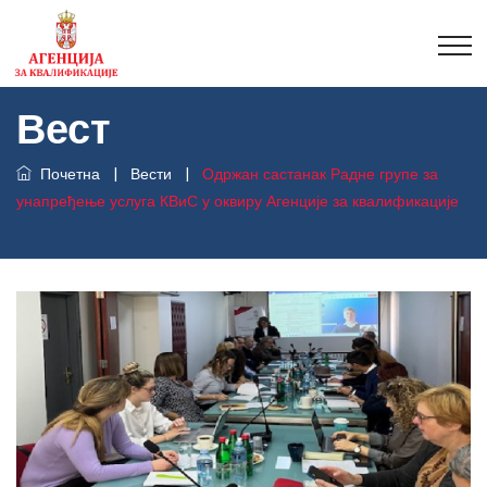
Вест
Почетна
|
Вести
|
Одржан састанак Радне групе за
унапређење услуга КВиС у оквиру Агенције за квалификације