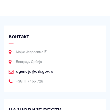
Контакт
Мајке Јевросиме 51
Београд, Србија
agencija@azk.gov.rs
+381 11 7455 728