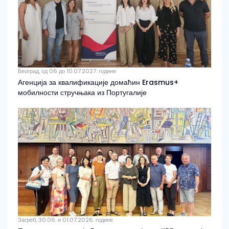
Београд, од 06 до 10.07.2027. године
Агенција за квалификације домаћин Erasmus+
мобилности стручњака из Португалије
Загреб, 30.06. и 01.07.2026. године