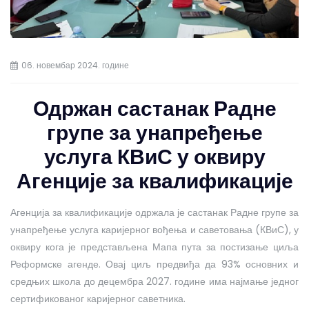
06. новембар 2024. године
Одржан састанак Радне
групе за унапређење
услуга КВиС у оквиру
Агенције за квалификације
Агенција за квалификације одржала је састанак Радне групе за
унапређење услуга каријерног вођења и саветовања (КВиС), у
оквиру кога је представљена Мапа пута за постизање циља
Реформске агенде. Овај циљ предвиђа да 93% основних и
средњих школа до децембра 2027. године има најмање једног
сертификованог каријерног саветника.