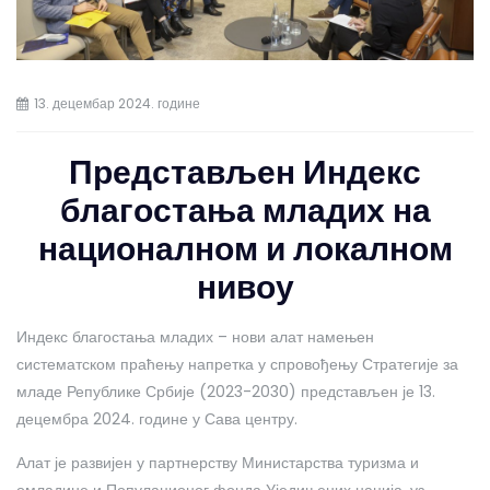
13. децембар 2024. године
Представљен Индекс
благостања младих на
националном и локалном
нивоу
Индекс благостања младих – нови алат намењен
систематском праћењу напретка у спровођењу Стратегије за
младе Републике Србије (2023-2030) представљен је 13.
децембра 2024. године у Сава центру.
Алат је развијен у партнерству Министарства туризма и
омладине и Популационог фонда Уједињених нација, уз