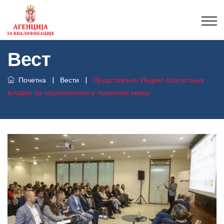
Вест
Почетна
|
Вести
|
Представљен Индекс благостања
младих на националном и локалном нивоу