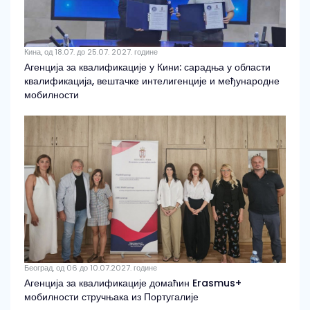
Кина, од 18.07. до 25.07. 2027. године
Агенција за квалификације у Кини: сарадња у области
квалификација, вештачке интелигенције и међународне
мобилности
Београд, од 06 до 10.07.2027. године
Агенција за квалификације домаћин Erasmus+
мобилности стручњака из Португалије