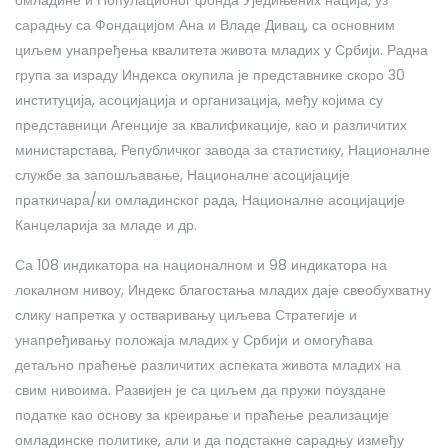
сарадњу са Фондацијом Ана и Владе Дивац, са основним
циљем унапређења квалитета живота младих у Србији. Радна
група за израду Индекса окупила је представнике скоро 30
институција, асоцијација и организација, међу којима су
представници Агенције за квалификације, као и различитих
министарстава, Републичког завода за статистику, Националне
службе за запошљавање, Националне асоцијације
праткичара/ки омладинског рада, Националне асоцијације
Канцеларија за младе и др.
Са 108 индикатора на националном и 98 индикатора на
локалном нивоу, Индекс благостања младих даје свеобухватну
слику напретка у остваривању циљева Стратегије и
унапређивању положаја младих у Србији и омогућава
детаљно праћење различитих аспеката живота младих на
свим нивоима. Развијен је са циљем да пружи поуздане
податке као основу за креирање и праћење реализације
омладинске политике, али и да подстакне сарадњу између