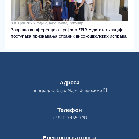
8 и 9. јун 2026. године, Алба Јулија, Румунија
Завршна конференција пројекта EPIR – дигитализација
поступака признавања страних високошколских исправа
Адреса
Београд, Србија, Мајке Јевросиме 51
Телефон
+381 11 7455 728
Електронска пошта