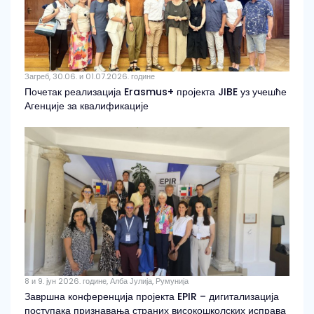
Загреб, 30.06. и 01.07.2026. године
Почетак реализација Erasmus+ пројекта JIBE уз учешће
Агенције за квалификације
8 и 9. јун 2026. године, Алба Јулија, Румунија
Завршна конференција пројекта EPIR – дигитализација
поступака признавања страних високошколских исправа