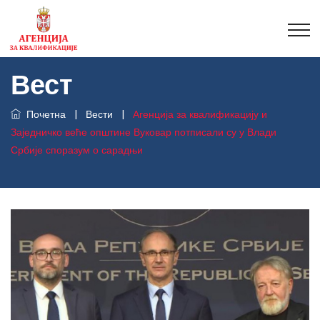
Вест
Почетна
|
Вести
|
Агенција за квалификацију и
Заједничко веће општине Вуковар потписали су у Влади
Србије споразум о сарадњи