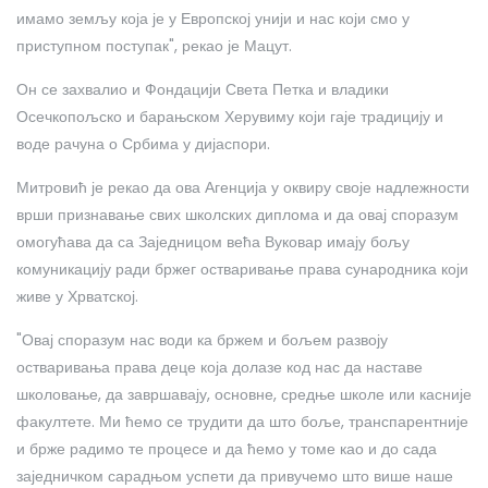
имамо земљу која је у Европској унији и нас који смо у
приступном поступак", рекао је Мацут.
Он се захвалио и Фондацији Света Петка и владики
Осечкопољско и барањском Херувиму који гаје традицију и
воде рачуна о Србима у дијаспори.
Митровић је рекао да ова Агенција у оквиру своје надлежности
врши признавање свих школских диплома и да овај споразум
омогућава да са Заједницом већа Вуковар имају бољу
комуникацију ради бржег остваривање права сународника који
живе у Хрватској.
"Овај споразум нас води ка бржем и бољем развоју
остваривања права деце која долазе код нас да наставе
школовање, да завршавају, основне, средње школе или касније
факултете. Ми ћемо се трудити да што боље, транспарентније
и брже радимо те процесе и да ћемо у томе као и до сада
заједничком сарадњом успети да привучемо што више наше