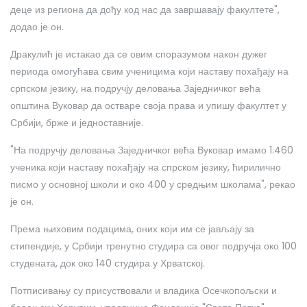
деце из региона да дођу код нас да завршавају факултете",
додао је он.
Дракулић је истакао да се овим споразумом након дужег
периода омогућава свим ученицима који наставу похађају на
српском језику, на подручју деловања Заједничког већа
општина Вуковар да остваре своја права и упишу факултет у
Србији, брже и једноставније.
"На подручју деловања Заједничког већа Вуковар имамо 1.460
ученика који наставу похађају на спрском језику, ћирилично
писмо у основној школи и око 400 у средњим школама", рекао
је он.
Према њиховим подацима, оних који им се јављају за
стипендије, у Србији тренутно студира са овог подручја око 100
студената, док око 140 студира у Хрватској.
Потписивању су присуствовали и владика Осечкопољски и