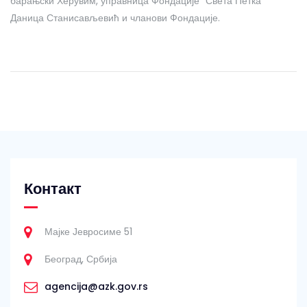
барањски Херувим, управница Фондације "Света Петка"
Даница Станисављевић и чланови Фондације.
Контакт
Мајке Јевросиме 51
Београд, Србија
agencija@azk.gov.rs