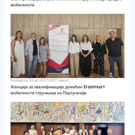
мобилности
Београд, од 06 до 10.07.2027. године
Агенција за квалификације домаћин Erasmus+
мобилности стручњака из Португалије