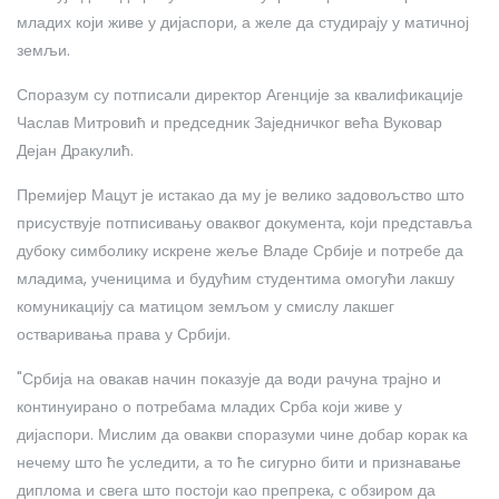
младих који живе у дијаспори, а желе да студирају у матичној
земљи.
Споразум су потписали директор Агенције за квалификације
Часлав Митровић и председник Заједничког већа Вуковар
Дејан Дракулић.
Премијер Мацут је истакао да му је велико задовољство што
присуствује потписивању оваквог документа, који представља
дубоку симболику искрене жеље Владе Србије и потребе да
младима, ученицима и будућим студентима омогући лакшу
комуникацију са матицом земљом у смислу лакшег
остваривања права у Србији.
"Србија на овакав начин показује да води рачуна трајно и
континуирано о потребама младих Срба који живе у
дијаспори. Мислим да овакви споразуми чине добар корак ка
нечему што ће уследити, а то ће сигурно бити и признавање
диплома и свега што постоји као препрека, с обзиром да