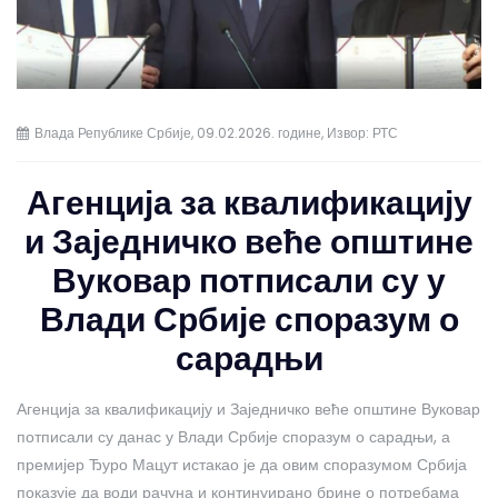
Влада Републике Србије, 09.02.2026. године, Извор: РТС
Агенција за квалификацију
и Заједничко веће општине
Вуковар потписали су у
Влади Србије споразум о
сарадњи
Агенција за квалификацију и Заједничко веће општине Вуковар
потписали су данас у Влади Србије споразум о сарадњи, а
премијер Ђуро Мацут истакао је да овим споразумом Србија
показује да води рачуна и континуирано брине о потребама